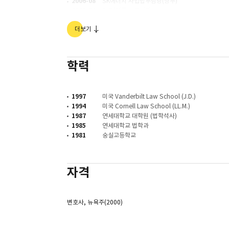
2006-08
SK에너지 사업법무담당(상무)
2005-06
SK텔레콤 법무실장
2001-05
숙명여자대학교 법과대학 겸임교수
더보기
2000-05
SK텔레콤 법무팀장
1997-00
SK 국제법무담당
1988-93
SK(舊 유공) 법제부
학력
1997
미국 Vanderbilt Law School (J.D.)
1994
미국 Cornell Law School (LL.M.)
1987
연세대학교 대학원 (법학석사)
1985
연세대학교 법학과
1981
숭실고등학교
자격
변호사, 뉴욕주(2000)