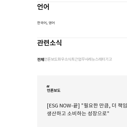
금융리스에 관한 연구, 연세대학교 대학원 석사학위 논문 (1987
언어
한국어, 영어
관련소식
전체
언론보도
화우소식
최근업무사례
뉴스레터
기고
언론보도
[ESG NOW-끝] "필요한 만큼, 더 책
생산하고 소비하는 성장으로"