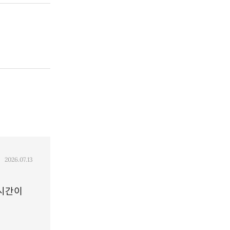
2026.07.13
뉴스레터
 시간이
지속가능성(ESG) 법정공시 2028년 시
연결자산 10조원 이상, 지금부터 준비