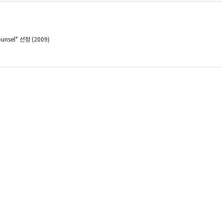
Counsel" 선정 (2009)
사 (2023.12.)
a, Asia ESG Report, IFLR (공저, 2022)
orea, Asia ESG Report, IFLR (공저, 2021)