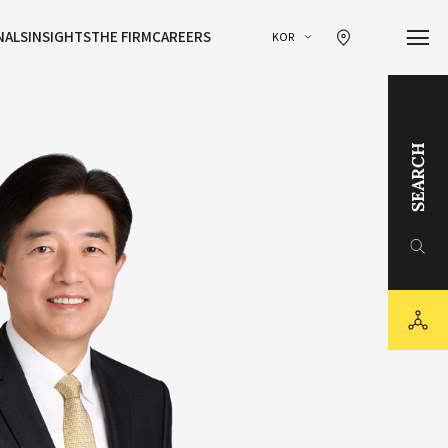
찾아오시는 길 이동
NALS
INSIGHTS
THE FIRM
CAREERS
KOR
SEARCH
링크드인
유튜브
sns
카카오채널