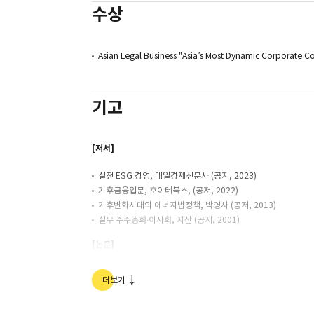
수상
Asian Legal Business "Asia’s Most Dynamic Corporate 
기고
[저서]
실전 ESG 경영, 매일경제신문사 (공저, 2023)
기후금융입문, 호이테북스, (공저, 2022)
기후변화시대의 에너지법정책, 박영사 (공저, 2013)
실무 주주총회∙이사회, 지산 (공저, 2001)
[논문]
오해와 논란 피하는 그린워싱 예방 가이드, 한경ESG, 한국경제신문
더보기
Measuring the ESG impact and valuation in South Kore
Achieving green goals and legal compliance in South K