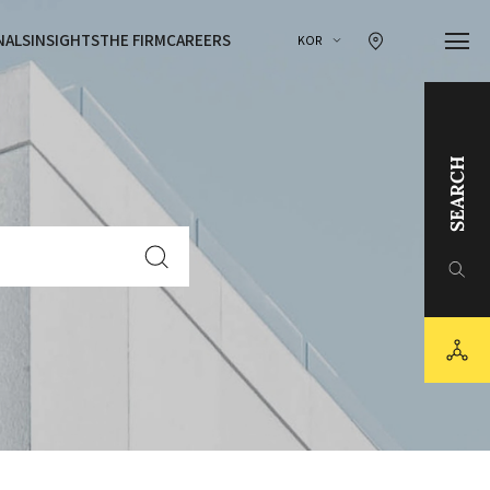
찾아오시는 길 이동
NALS
INSIGHTS
THE FIRM
CAREERS
KOR
SEARCH
링크드인
검색
유튜브
sns
카카오채널