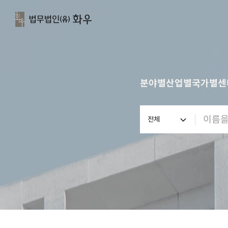
분야별
산업별
국가별
센