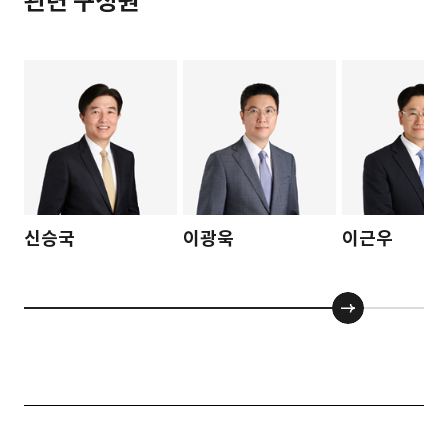
관련 구성원
신승국
이광욱
이근우