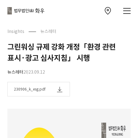
본문으로
사이트
바로가기
하단
찾아오시는 길 이동
바로가기
문
Insights
뉴스레터
그린워싱 규제 강화 개정「환경 관련
표시·광고 심사지침」 시행
뉴스레터
2023.09.12
230906_k_esg.pdf