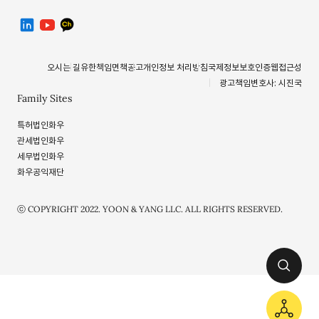
linkedin
유투브
카카오톡 채널
오시는 길
유한책임
면책공고
개인정보 처리방침
국제정보보호인증
웹접근성
광고책임변호사: 시진국
Family Sites
특허법인화우
관세법인화우
세무법인화우
화우공익재단
ⓒ COPYRIGHT 2022. YOON & YANG LLC. ALL RIGHTS RESERVED.