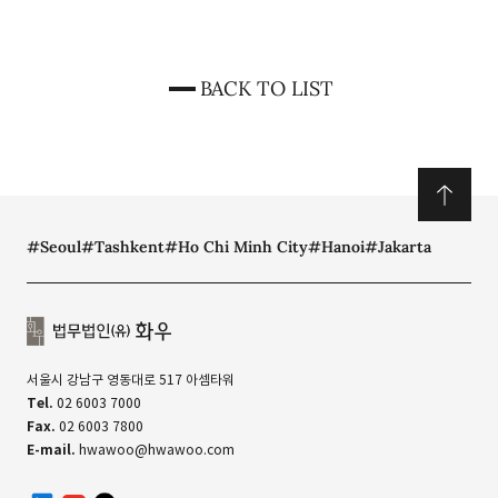
Monitoring Employees through CCTVs: Recent
Legislative Activities and Trends, Journal 제91권,
3호, AMCHAM Korea (공저, 2024)
BACK TO LIST
#Seoul
#Tashkent
#Ho Chi Minh City
#Hanoi
#Jakarta
서울시 강남구 영동대로 517 아셈타워
Tel.
02 6003 7000
Fax.
02 6003 7800
E-mail.
hwawoo@hwawoo.com
linkedin
유투브
카카오톡 채널