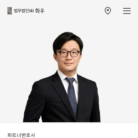
본문으로
사이트
바로가기
하단
찾아오시는 길 이동
바로가기
파트너변호사