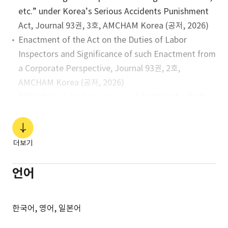
etc.” under Korea’s Serious Accidents Punishment
Act, Journal 93권, 3호, AMCHAM Korea (공저, 2026)
Enactment of the Act on the Duties of Labor
Inspectors and Significance of such Enactment from
a Corporate Perspective, Journal 93권, 2호,
AMCHAM Korea (공저, 2026)
Difficulties in Implementing and Settling the “Yellow
Envelope Act”, Journal 93권, 1호, AMCHAM Korea
(공저, 2026)
Yellow Envelope Act: The “End of the Beginning”
더보기
Toward a New Paradigm in Labor Relations,
Journal 제92권, 4호, AMCHAM Korea (공저, 2025)
언어
Korea Chapter, Occupational Health & Safety,
Lexology Panoramic, Law Business Research (공저,
한국어, 영어, 일본어
2025-2026)
Korea Chapter, Employment, ​Chambers Global