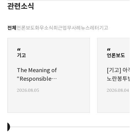
관련소식
Practice Guides, Chambers and Partners (공저,
2025)
Korea’s Transition from the Blanket Wage System:
전체
언론보도
화우소식
최근업무사례
뉴스레터
기고
A Forward-looking Analysis, Journal 제92권, 3호,
AMCHAM Korea (공저, 2025)
En banc Decision on Ordinary Wage - Its
기고
언론보도
Implications and How Companies Should Prepare,
Journal 제92권, 2호, AMCHAM Korea (공저, 2025)
The Meaning of
[기고] 아직도
Distinction between a “Contractee” and “Person
“Responsible
노란봉투법의
Placing an Order for Construction Works” in
Management Officer,
2026.08.05
2026.08.04
Construction Projects, Journal 제92권, 1호,
etc.” under Korea’s
AMCHAM Korea (공저, 2025)
Serious Accidents
How Should We Respond to the Strengthened
Punishment Act
Enforcement of the Serious Accidents Punishment
Act? Journal 제91권, 4호, AMCHAM Korea (공저,
2024)