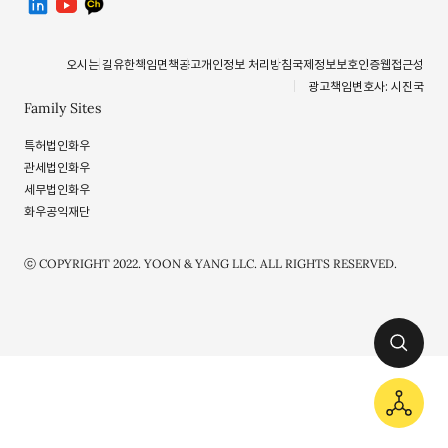
오시는 길
유한책임
면책공고
개인정보 처리방침
국제정보보호인증
웹접근성
광고책임변호사: 시진국
Family Sites
특허법인화우
관세법인화우
세무법인화우
화우공익재단
ⓒ COPYRIGHT 2022. YOON & YANG LLC. ALL RIGHTS RESERVED.