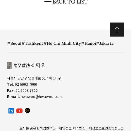
BACK TO LIST
#Seoul
#Tashkent
#Ho Chi Minh City
#Hanoi
#Jakarta
서울시 강남구 영동대로 517 아셈타워
Tel.
02 6003 7000
Fax.
02 6003 7800
E-mail.
hwawoo@hwawoo.com
linkedin
유투브
카카오톡 채널
오시는 길
유한책임
면책공고
개인정보 처리방침
국제정보보호인증
웹접근성