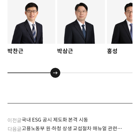
박찬근
박삼근
홍성
국내 ESG 공시 제도화 본격 시동
이전글
고용노동부 원∙하청 상생 교섭절차 매뉴얼 관련
다음글
20문 20답