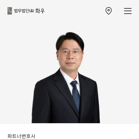
본문으로
사이트
바로가기
하단
찾아오시는 길 이동
바로가기
파트너변호사