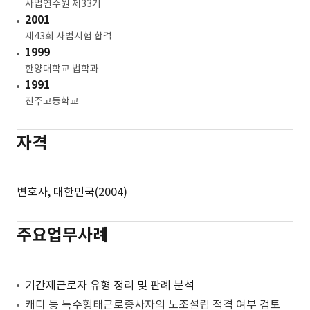
사법연수원 제33기
고용노동부 정보공개심의회 심의위원
2001
2019-23
제43회 사법시험 합격
삼성전자서비스㈜ 법무팀장(상무)
1999
2016-18
한양대학교 법학과
삼성전자㈜ 한국총괄 법무지원그룹장
1991
2011-15
진주고등학교
삼성전자㈜ 인사팀 수석변호사
2010-11
고용노동부 노사협력정책국 노사조정과 사무관
자격
2008-09
노동부 노사협력정책국 노사관계법제과 사무관
2006-08
변호사, 대한민국(2004)
중앙노동위원회 법무지원과 사무관
2006
주요업무사례
노동부 정책홍보관리본부 법무행정팀 사무관
기간제근로자 유형 정리 및 판례 분석
캐디 등 특수형태근로종사자의 노조설립 적격 여부 검토