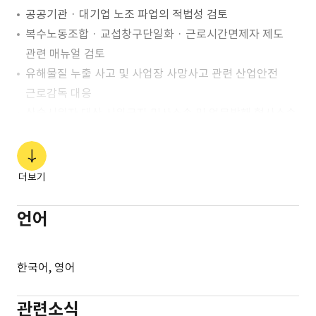
공공기관 · 대기업 노조 파업의 적법성 검토
복수노동조합 · 교섭창구단일화 · 근로시간면제자 제도
관련 매뉴얼 검토
유해물질 누출 사고 및 사업장 사망사고 관련 산업안전
근로감독 대응
상습시위자 대상 시위금지 민사소송 및 업무방해 형사소송
수행
삼성전자서비스㈜ 협력업체 불법파견 이슈 관련
수시근로감독 및 근로자지위확인소송 대응
더보기
대기업 부당노동행위 관련 수사 및 소송 대응
노동조합 관련 손해배상소송 대응
언어
중대재해 관련 노동청 및 검찰청 수사 대응
한국어, 영어
관련소식