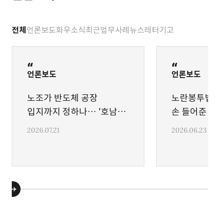
전체
언론보도
화우소식
최근업무사례
뉴스레터
기고
언론보도
언론보도
노조가 반도체 공장
노란봉투법 
입지까지 정하나… '호남
손 들어준 게
프로젝트' 교섭 범위 논란
2026.07.21
2026.06.23