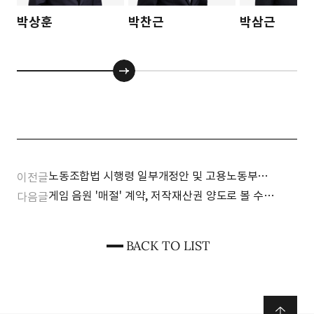
박상훈
박찬근
박삼근
노동조합법 시행령 일부개정안 및 고용노동부
이전글
해석지침 확정
게임 음원 '매절' 계약, 저작재산권 양도로 볼 수
다음글
없다
BACK TO LIST