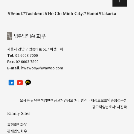
#Seoul
#Tashkent
#Ho Chi Minh City
#Hanoi
#Jakarta
서울시 강남구 영동대로 517 아셈타워
Tel.
02 6003 7000
Fax.
02 6003 7800
E-mail.
hwawoo@hwawoo.com
linkedin
유투브
카카오톡 채널
오시는 길
유한책임
면책공고
개인정보 처리방침
국제정보보호인증
웹접근성
광고책임변호사: 시진국
Family Sites
특허법인화우
관세법인화우