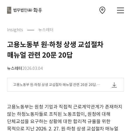
본문으로
사이트
바로가기
하단
찾아오시는 길 이동
바로가기
문
Insights
뉴스레터
고용노동부 원∙하청 상생 교섭절차
매뉴얼 관련 20문 20답
뉴스레터
2026.03.04
고용노동부 원∙하청 상생 교섭절차 매뉴얼 관련 20문 20답.p
df
고용노동부는 원청 기업과 직접적 근로계약관계가 존재하지
않는 하청노동자들로 조직된 노동조합이, 원청에 대해
단체교섭을 요구하는 상황에 대한 합리적 규율을 위한
목적으로 지난 2026. 2. 27. 원∙하청 상생 교섭절차 매뉴얼