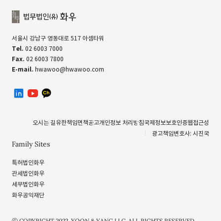
서울시 강남구 영동대로 517 아셈타워
Tel.
02 6003 7000
Fax.
02 6003 7800
E-mail.
hwawoo@hwawoo.com
linkedin
유투브
카카오톡 채널
오시는 길
유한책임
면책공고
개인정보 처리방침
국제정보보호인증
웹접근성
광고책임변호사: 시진국
Family Sites
특허법인화우
관세법인화우
세무법인화우
화우공익재단
ⓒ COPYRIGHT 2022. YOON & YANG LLC. ALL RIGHTS RESERVED.