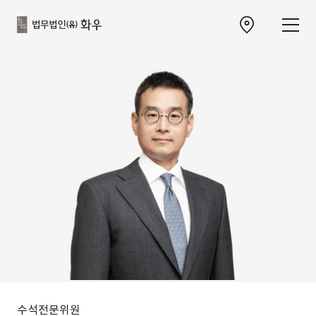
본문으로
사이트
바로가기
하단
찾아오시는 길 이동
바로가기
수석전문위원