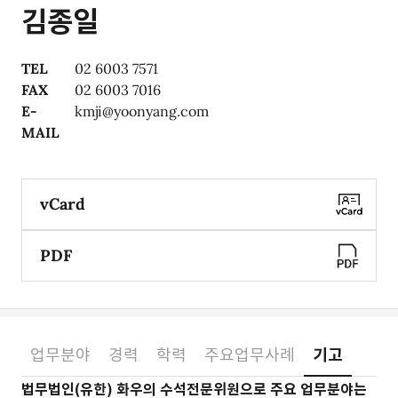
김종일
TEL
02 6003 7571
FAX
02 6003 7016
E-
kmji@yoonyang.com
MAIL
vCard
PDF
업무분야
경력
학력
주요업무사례
기고
소개
법무법인(유한) 화우의 수석전문위원으로 주요 업무분야는