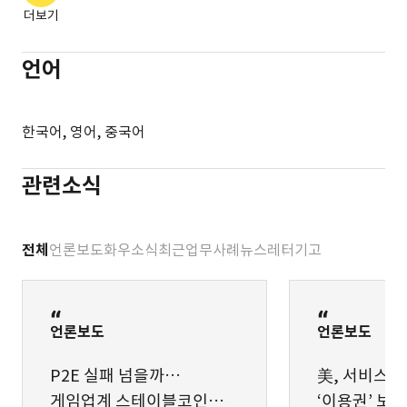
게임물 등급분류 제도의 문제점 및 개선의 방향, 외법논집
제3회 화우 게임 대담회 개최 "게임산업 진흥 종합계획의
더보기
(2017)
법적 쟁점"
온라인게임 이용시간 제한의 합리적 개선, 법과 정책연구
제2회 화우 게임 대담회 개최 "확률형아이템의 형사법적
언어
(2017)
이슈"
게임의 법적 규제에 관한 연구, 서울대학교
제1회 화우 게임 대담회 개최 "게임 마케팅 규제의 제 문제
한국어, 영어, 중국어
법학박사학위논문 (2017)
-광고와 경품을 중심으로- "
온라인게임 자동진행 금지 규제에 대한 검토,
관련소식
한국컴퓨터게임학회논문지 (2013)
온라인게임에서의 불법적 채권간섭, Law & Technology,
서울대학교기술과법센터 (2011)
전체
언론보도
화우소식
최근업무사례
뉴스레터
기고
언론보도
언론보도
P2E 실패 넘을까…
美, 서비스 
게임업계 스테이블코인
‘이용권’ 보