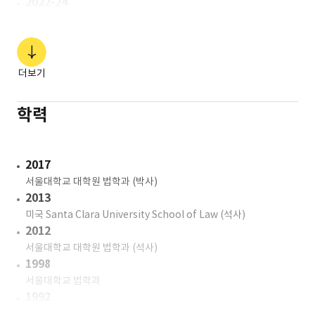
2022-24
국가지식재산위원회 보호분과 전문위원
2019-23
쿠팡(주) 서비스정책실장, 정책담당(전무)
2013-18
더보기
NHN(주) 대외협력실장, 정책실장(이사)
2004-13
학력
네이버(주) 법무감사실, 정책실, 법제협력실(부장)
2017
서울대학교 대학원 법학과 (박사)
2013
미국 Santa Clara University School of Law (석사)
2012
서울대학교 대학원 법학과 (석사)
1998
서울대학교 법학과
1992
부산 대연고등학교