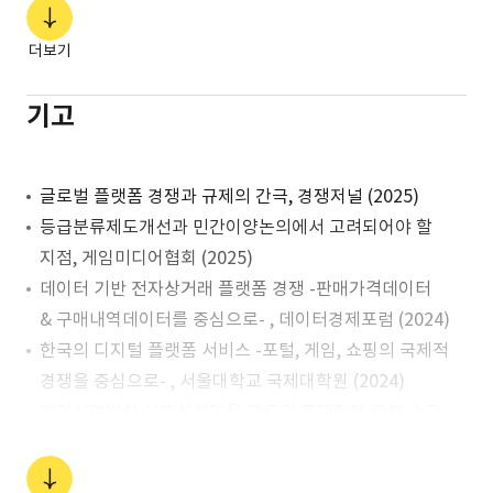
OO사 등 게임산업법상 등급분류결정 및
게임물관리위원회 대응에 관한 자문
더보기
OO사 등 해외 게임사의 게임개발 및 투자 계약 관련 자문
OO사 등 해외 게임사의 국내대리인 업무 관련 자문
기고
제9회 화우 게임 대담회 개최 "개정상법
뉴노멀, 국가전략산업으로서의 게임산업"
글로벌 플랫폼 경쟁과 규제의 간극, 경쟁저널 (2025)
제8회 화우 게임 대담회 개최 "2025대선, 공약집이 놓친
등급분류제도개선과 민간이양논의에서 고려되어야 할
게임정책"
지점, 게임미디어협회 (2025)
제7회 화우 게임 대담회 개최 "개인정보처리방침 평가와
데이터 기반 전자상거래 플랫폼 경쟁 -판매가격데이터
국내대리인제도"
& 구매내역데이터를 중심으로- , 데이터경제포럼 (2024)
제6회 화우 게임 대담회 개최
한국의 디지털 플랫폼 서비스 -포털, 게임, 쇼핑의 국제적
"트럼프2기, 한국게임산업정책"
경쟁을 중심으로- , 서울대학교 국제대학원 (2024)
제5회 화우 게임 대담회 개최 "게임법과 사회질서 -
게임산업법상 사행성게임물 제도의 문제점에 관한 소고
지나치게 묘사하면 위법인가요?- "
(小考), 강원법학 (2018)
제4회 화우 게임 대담회 개최 "간단치 않은 문제들 -
온라인게임 소비제한제도의 개선방안, 가천법학 (2017)
확률형아이템 중복규제와 가상자산이용자보호법- "