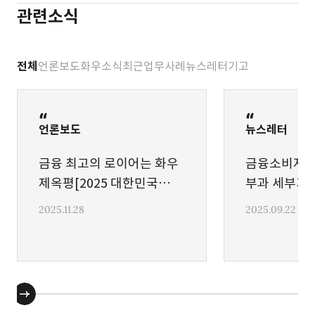
관련소식
전체
언론보도
화우소식
최근업무사례
뉴스레터
기고
언론보도
뉴스레터
금융 최고의 로이어는 화우
금융소비자보
제옥평[2025 대한민국
부과 세부기
베스트 로펌&로이어]
2025.11.28
2025.09.22