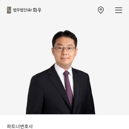
본문으로
사이트
바로가기
하단
찾아오시는 길 이동
바로가기
파트너변호사