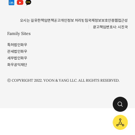
오시는 길
유한책임
면책공고
개인정보 처리방침
국제정보보호인증
웹접근성
광고책임변호사: 시진국
Family Sites
특허법인화우
관세법인화우
세무법인화우
화우공익재단
ⓒ COPYRIGHT 2022. YOON & YANG LLC. ALL RIGHTS RESERVED.