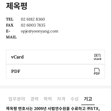
제옥평
TEL
02 6182 8360
FAX
02 6003 7835
E-
opje@yoonyang.com
MAIL
vCard
PDF
업무분야
경력
학력
자격
수상
기고
소개
제옥평 변호사는 2009년 사법연수원을 수료하고 ㈜STX,