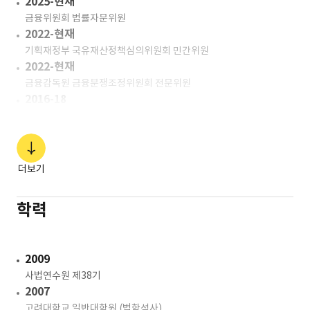
2025-현재
금융위원회 법률자문위원
2022-현재
기획재정부 국유재산정책심의위원회 민간위원
2022-현재
금융감독원 금융분쟁조정위원회 전문위원
2016-18
금융감독원 자본시장조사1국
2014-16
금융감독원 제재심의국
2013-14
더보기
금융감독원 기업금융개선국
2010-13
학력
한국자산관리공사 종합기획부 법무팀
2009-10
STX팬오션㈜ 기업법무팀
2009
사법연수원 제38기
2007
고려대학교 일반대학원 (법학석사)