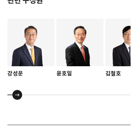
관련 구성원
강성운
윤호일
김철호