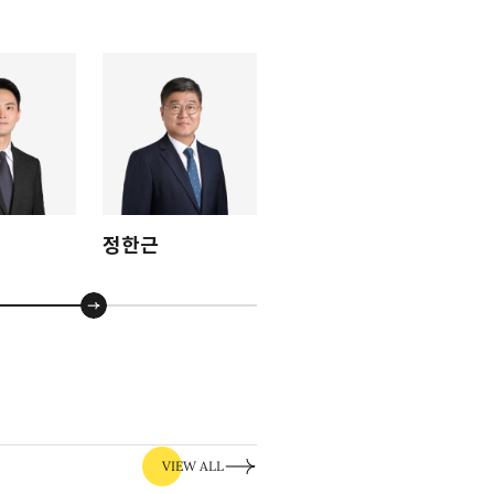
정한근
김시철
VIEW ALL