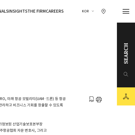
찾아오시는 길 이동
NALS
INSIGHTS
THE FIRM
CAREERS
KOR
SEARCH
링크드인
유튜브
sns
카카오채널
pdf 다운
RO, 미래 항공 모빌리티(UAM·드론) 등 항공
프린트
 관리하고 비즈니스 기회를 창출할 수 있도록
 국가정보원 산업기술보호본부장
주항공협회 자문 변호사, 그리고