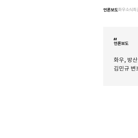
언론보도
화우소식
최
언론보도
화우, 방
김민규 변