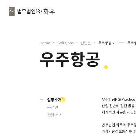
문
Home
Solutions
산업별
우주항공
우주
우주항공
소개
업무소개
우주항공PG(Practi
산업 전반에 걸친 법률
구성원
체계적인 자문을 제공
관련 소식
법무법인 화우의 우주항
과학기술정보통신부 및 