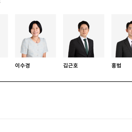
이수경
김근호
홍범