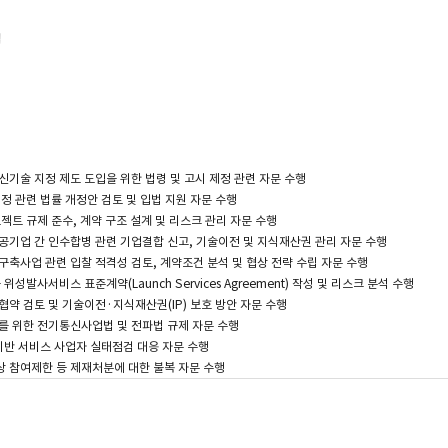
력
립 및 금융조달 자문
A 및 합작투자 자문
련 국제협력 및 계약 구조 설계
재, 국제거래 자문
기술 지정 제도 도입을 위한 법령 및 고시 제정 관련 자문 수행
정 관련 법률 개정안 검토 및 입법 지원 자문 수행
젝트 규제 준수, 계약 구조 설계 및 리스크 관리 자문 수행
호, 라이선스, 공동개발 및 기술이전 자문
기업 간 인수합병 관련 기업결합 신고, 기술이전 및 지식재산권 관리 자문 수행
위치정보 등 우주데이터 활용 자문
축사업 관련 입찰 적격성 검토, 계약조건 분석 및 협상 전략 수립 자문 수행
밀, 보안통제 관련 자문
성발사서비스 표준계약(Launch Services Agreement) 작성 및 리스크 분석 수행
협약 검토 및 기술이전·지식재산권(IP) 보호 방안 자문 수행
 위한 전기통신사업법 및 전파법 규제 자문 수행
기반 서비스 사업자 실태점검 대응 자문 수행
참여제한 등 제재처분에 대한 불복 자문 수행
세 전략 수립
재 및 국내 소송 수행