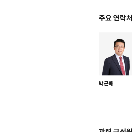
주요 연락
박근배
관련 구성