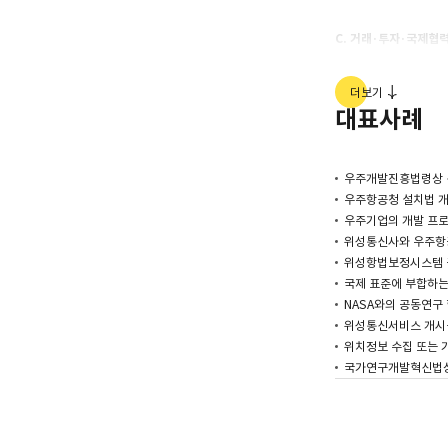
C. 거래·투자·국제협
우주산업 분야 기업설
더보기
우주항공 기업 간 M&
대표사례
우주탐사 프로젝트 관
수출입 통제, 경제제
우주개발진흥법령상 신
D. 기술·데이터·IP
우주항공청 설치법 개
우주기업의 개발 프로
우주기술 관련 IP 보
위성통신사와 우주항공
위성영상·원격탐사·
위성항법보정시스템 구
산업기술보호, 영업비
국제 표준에 부합하는 위
NASA와의 공동연구 
위성통신서비스 개시를
E. 조세·분쟁
위치정보 수집 또는 
국가연구개발혁신법상 
우주항공산업 관련 조
우주항공 분야 국제중