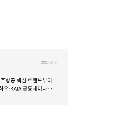
2025.04.14
우주항공 핵심 트렌드부터
화우∙KAIA 공동세미나