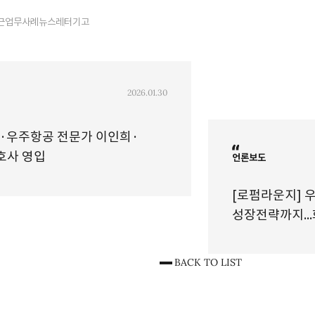
근업무사례
뉴스레터
기고
2026.01.30
산·우주항공 전문가 이인희·
호사 영입
언론보도
[로펌라운지] 
성장전략까지...
개최
BACK TO LIST