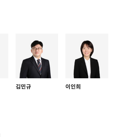
처
김민규
이인희
원