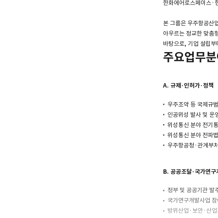
한화에어로스페이스·현대
본 그룹은 우주항공산업의
아우르는 정교한 맞춤형
바탕으로, 기업 설립부터
주요업무분
A. 규제·인허가·정책
우주조약 등 국제규범
인공위성 발사 및 운
위성통신 분야 전기통
위성통신 분야 전파법
우주항공청·관계부처 
B. 공공조달·국가연구
정부 및 공공기관 발주
국가연구개발사업 참여
방위산업·보안·산업