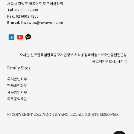
서울시 강남구 영동대로 517 아셈타워
Tel.
02 6003 7000
Fax.
02 6003 7800
E-mail.
hwawoo@hwawoo.com
linkedin
유투브
카카오톡 채널
오시는 길
유한책임
면책공고
개인정보 처리방침
국제정보보호인증
웹접근성
광고책임변호사: 시진국
Family Sites
특허법인화우
관세법인화우
세무법인화우
화우공익재단
ⓒ COPYRIGHT 2022. YOON & YANG LLC. ALL RIGHTS RESERVED.