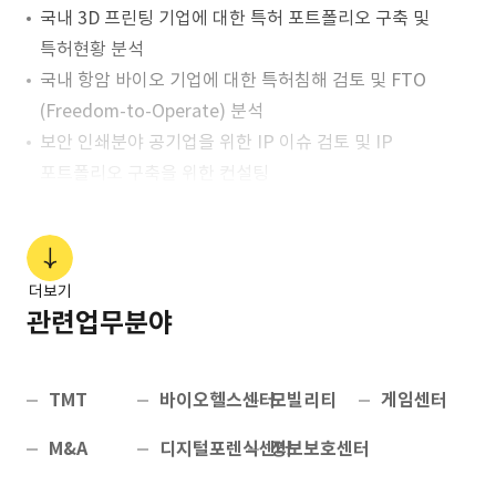
국내 3D 프린팅 기업에 대한 특허 포트폴리오 구축 및
특허현황 분석
국내 항암 바이오 기업에 대한 특허침해 검토 및 FTO
(Freedom-to-Operate) 분석
보안 인쇄분야 공기업을 위한 IP 이슈 검토 및 IP
포트폴리오 구축을 위한 컨설팅
음악저작권 거래 플랫폼을 운영하는 뮤직카우에 대한 IP
법률실사 수행
더보기
관련업무분야
TMT
바이오헬스센터
모빌리티
게임센터
M&A
디지털포렌식센터
정보보호센터