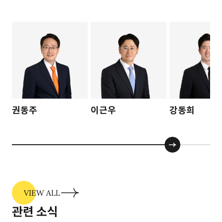
권동주
이근우
강동희
VIEW ALL
관련 소식