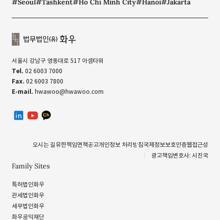
#Seoul
#Tashkent
#Ho Chi Minh City
#Hanoi
#Jakarta
서울시 강남구 영동대로 517 아셈타워
Tel.
02 6003 7000
Fax.
02 6003 7800
E-mail.
hwawoo@hwawoo.com
linkedin
유투브
카카오톡 채널
오시는 길
유한책임
면책공고
개인정보 처리방침
국제정보보호인증
웹접근성
광고책임변호사: 시진국
Family Sites
특허법인화우
관세법인화우
세무법인화우
화우공익재단