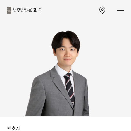
본문으로
사이트
바로가기
하단
찾아오시는 길 이동
바로가기
변호사