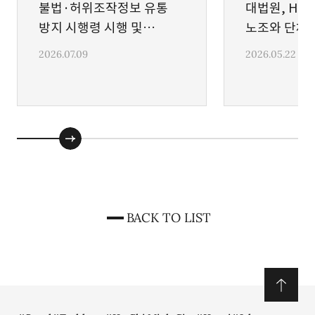
불법·허위조작정보 유통
대법원, H중
방지 시행령 시행 및
노조와 단체교
가이드라인 발간
확인
2026.07.09
2026.05.22
BACK TO LIST