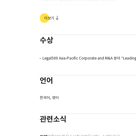
신안캐피탈의 회생회사 포스링크 인수 자문
AJ네트웍스의 인적분할 자문
더보기
와이투솔루션의 경영권 매각 자문
와이투솔루션의 미국 헬스케어법인 Revival Health에 대한 투
GI이노베이션의 메디오젠 인수 거래 자문
뉴레이크PE의 마카온테라퓨틱스 투자 자문
수상
우리들제약의 엑세스바이오 인수 자문
삼양홀딩스의 엔씨켐, 씨티케미칼 인수 자문
세방전지의 상신금속 인수 자문
Legal500 Asia-Pacific Corporate and M&A 분야 “Leadin
포스링크의 한국필터 인수ㆍ합병 자문
Azelis의 MH, MIF영업양수 거래 자문
케이티비프라이빗에쿼티 설립 PEF의 올리브 인수 자문
언어
유진자산운용 설립 PEF의 중고나라 인수 자문, 태영피씨엠 투
UTC인베스트먼트 설립 PEF의 더화이트커뮤니케이션 인수 자
삼호그린인베스트먼트의 스킨앤스킨 투자 자문
한국어, 영어
티에스인베스트먼트 설립 PEF의 티젠 인수 자문
아르게스프라이빗에쿼티 설립 PEF의 유니젯 투자 자문
관련소식