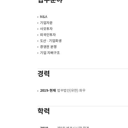
M&A
기업자문
사모투자
외국인투자
도산 ∙ 기업회생
경영권 분쟁
기업 지배구조
경력
2019-현재
법무법인(유한) 화우
학력