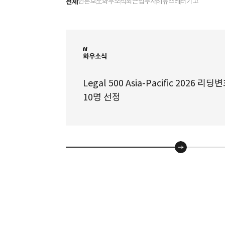
전체
언론보도
화우소식
최근업무사례
뉴스레터
기고
화우소식
Legal 500 Asia-Pacific 2026 리
10명 선정