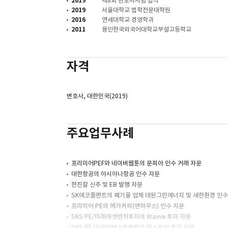
2019
제8회 변호사시험 합격
2019
서울대학교 법학전문대학원
2016
연세대학교 경영학과
2011
용인한국외국어대학교부설고등학교
자격
변호사, 대한민국(2019)
주요업무사례
프리미어PEF와 네이버웹툰의 문피아 인수 거래 자문
대한항공의 아시아나항공 인수 자문
한진칼 신주 및 EB 발행 자문
SK에코플랜트의 폐기물 업체 대원그린에너지 및 새한환경 인수
프리미어 PE의 메가커피(앤하우스) 인수 자문
SKS PE/미래에셋벤처투자의 Wavve 투자 자문
SKS PE/키움인베스트먼트의 원스토어 투자 자문