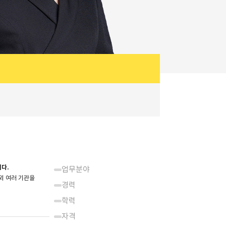
다.
업무분야
외 여러 기관을
경력
학력
자격