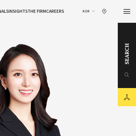
찾아오시는 길 이동
NALS
INSIGHTS
THE FIRM
CAREERS
KOR
SEARCH
링크드인
유튜브
sns
카카오채널