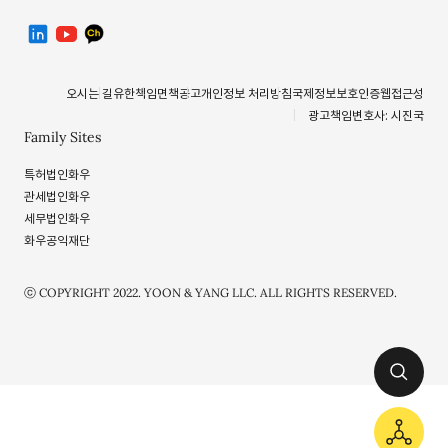
linkedin
유투브
카카오톡 채널
오시는 길
유한책임
면책공고
개인정보 처리방침
국제정보보호인증
웹접근성
광고책임변호사: 시진국
Family Sites
특허법인화우
관세법인화우
세무법인화우
화우공익재단
ⓒ COPYRIGHT 2022. YOON & YANG LLC. ALL RIGHTS RESERVED.