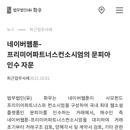
본문으로
사이트
바로가기
하단
찾아오시는 길 이동
바로가기
문
뉴스
최근업무사례
네이버웹툰-
프리미어파트너스컨소시엄의 문피아
인수 자문
최근업무사례
2021.10.01
법무법인(유) 화우는 네이버웹툰이 사모펀드
프리미어파트너스와 컨소시엄을 구성하여 국내 최대 웹소설
플랫폼인 문피아를 인수하는 거래에서, 매수인 측
네이버웹툰-프리미어파트너스컨소시엄을 대리하여 거래
초기부터 거래구조 검토, 양해각서 및 계약서 검토, 기타 관련