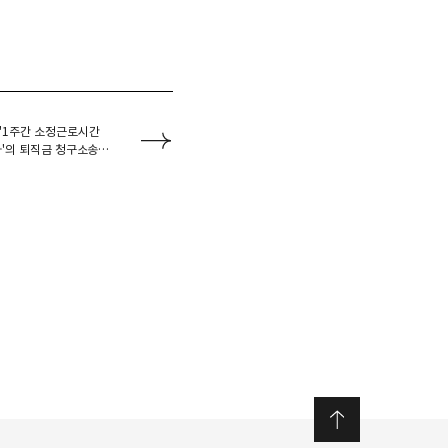
'1주간 소정근로시간
자'의 퇴직금 청구소송