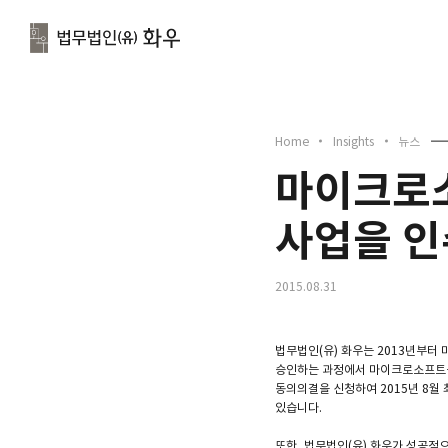
문
Home
Insights
뉴스
마이크로
사업을 인
2015.08.31
법무법인(유) 화우는 2013년부터
승인하는 과정에서 마이크로소프트를
동의의결을 신청하여 2015년 8
있습니다.
또한, 법무법인(유) 화우가 성공적으