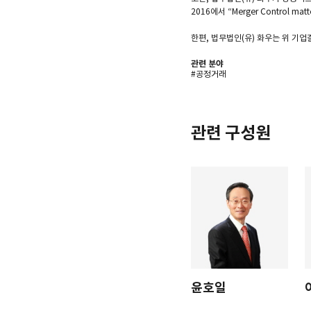
2016에서 “Merger Control mat
한편, 법무법인(유) 화우는 위 
관련 분야
#공정거래
관련 구성원
윤호일