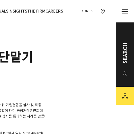
찾아오시는 길 이동
NALS
INSIGHTS
THE FIRM
CAREERS
KOR
SEARCH
 단말기
링크드인
유튜브
sns
카카오채널
 위 기업결합을 심사 및 최종
업결합에 대한 공정거래위원회에
여 심사를 통과하는 사례를 만든바
DC에서 열린 GCR Awards