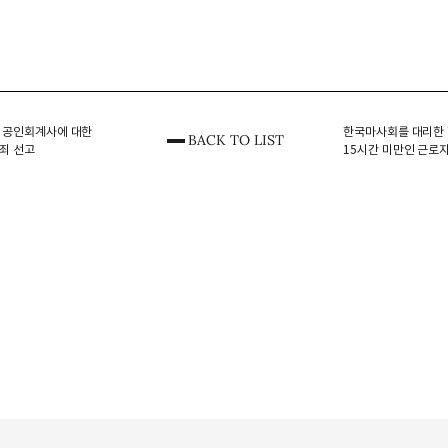
 공인회계사에 대한
한국마사회를 대리한 
BACK TO LIST
죄 선고
15시간 미만인 근로
사건