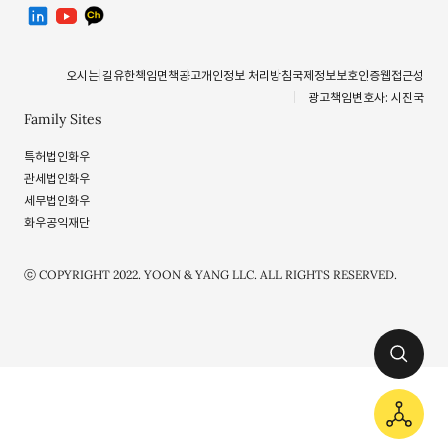
linkedin
유투브
카카오톡 채널
오시는 길
유한책임
면책공고
개인정보 처리방침
국제정보보호인증
웹접근성
광고책임변호사: 시진국
Family Sites
특허법인화우
관세법인화우
세무법인화우
화우공익재단
ⓒ COPYRIGHT 2022. YOON & YANG LLC. ALL RIGHTS RESERVED.