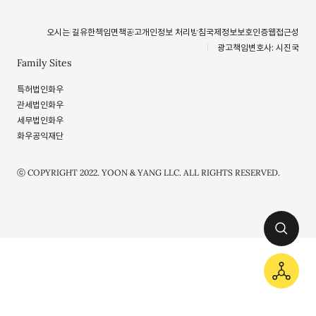
오시는 길
유한책임
면책공고
개인정보 처리방침
국제정보보호인증
웹접근성
광고책임변호사: 시진국
Family Sites
특허법인화우
관세법인화우
세무법인화우
화우공익재단
ⓒ COPYRIGHT 2022. YOON & YANG LLC. ALL RIGHTS RESERVED.