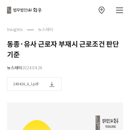
본문으로
사이트
바로가기
하단
찾아오시는 길 이동
바로가기
문
Insights
뉴스레터
동종·유사 근로자 부재시 근로조건 판단
기준
뉴스레터
2024.04.26
240426_k_l.pdf