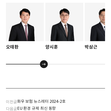
오태환
양시훈
박삼근
화우 보험 뉴스레터 2024-2호
이전글
EU 환경 규제 최신 동향
다음글