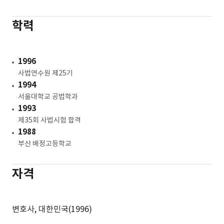
서울고등법원 판사
2006-07
학력
수원지방법원 판사
2003-06
춘천지방법원 속초지원 판사
1996
2001-03
사법연수원 제25기
서울행정법원 판사
1994
1999-01
서울대학교 공법학과
서울중앙지방법원 판사
1993
제35회 사법시험 합격
1988
부산 배정고등학교
자격
변호사, 대한민국(1996)