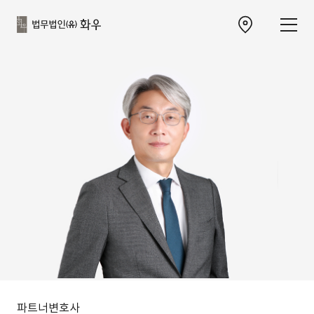
본문으로
사이트
바로가기
하단
찾아오시는 길 이동
바로가기
파트너변호사