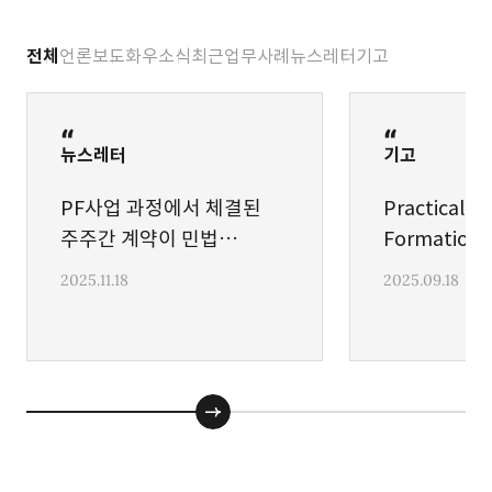
전체
언론보도
화우소식
최근업무사례
뉴스레터
기고
뉴스레터
기고
PF사업 과정에서 체결된
Practical L
주주간 계약이 민법
Formation 
제104조 위반 (불공정한
Enforcemen
2025.11.18
2025.09.18
법률행위)으로 무효로
Korea
인정된 최근 하급심 판결의
소개