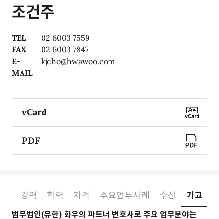
조건주
TEL
02 6003 7559
FAX
02 6003 7847
E-
kjcho@hwawoo.com
MAIL
vCard
PDF
분야
경력
학력
자격
주요업무사례
수상
기고
소개
법무법인(유한) 화우의 파트너 변호사로 주요 업무분야는