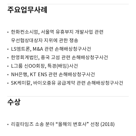
주요업무사례
한화컨소시엄, 서울역 유휴부지 개발사업 관련
우선협상대상자 지위에 관한 쟁송
LS엠트론, M&A 관련 손해배상청구사건
한영회계법인, 중국 고섬 관련 손해배상청구사건
L그룹 신OO회장, 특경(배임)사건
NH은행, KT ENS 관련 손해배상청구사건
SK케미칼, 바이오중유 공급계약 관련 손해배상청구사건
수상
리걸타임즈 소송 분야 “올해의 변호사” 선정 (2018)