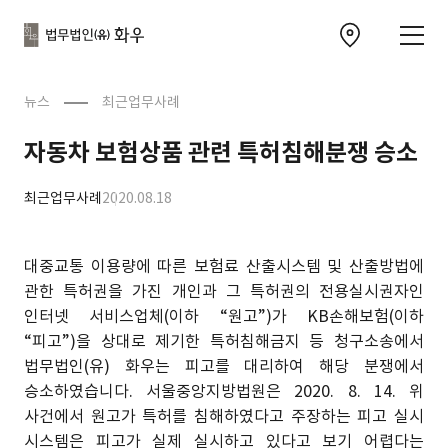
본문으로
사이트
바로가기
하단
찾아오시는 길 이동
바로가기
문
뉴스
최근업무사례
자동차 보험상품 관련 특허침해분쟁 승소
최근업무사례
2020.08.18
대중교통 이용량에 따른 보험료 산출시스템 및 산출방법에
관한 특허권을 가진 개인과 그 특허권의 전용실시권자인
인터넷 서비스업체(이하 “원고”)가 KB손해보험(이하
“피고”)을 상대로 제기한 특허침해금지 등 청구소송에서
법무법인(유) 화우는 피고를 대리하여 해당 분쟁에서
승소하였습니다. 서울중앙지방법원은 2020. 8. 14. 위
사건에서 원고가 특허를 침해하였다고 주장하는 피고 실시
시스템은 피고가 실제 실시하고 있다고 보기 어렵다는