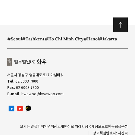
#Seoul
#Tashkent
#Ho Chi Minh City
#Hanoi
#Jakarta
서울시 강남구 영동대로 517 아셈타워
Tel.
02 6003 7000
Fax.
02 6003 7800
E-mail.
hwawoo@hwawoo.com
linkedin
유투브
카카오톡 채널
오시는 길
유한책임
면책공고
개인정보 처리방침
국제정보보호인증
웹접근성
광고책임변호사: 시진국