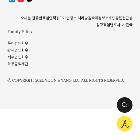
오시는 길
유한책임
면책공고
개인정보 처리방침
국제정보보호인증
웹접근성
광고책임변호사: 시진국
Family Sites
특허법인화우
관세법인화우
세무법인화우
화우공익재단
ⓒ COPYRIGHT 2022. YOON & YANG LLC. ALL RIGHTS RESERVED.