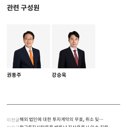
관련 구성원
권동주
강승욱
해외 법인에 대한 투자계약의 무효, 취소 및
이전글
계약위반, 불법행위 등에 따른 부당이득,