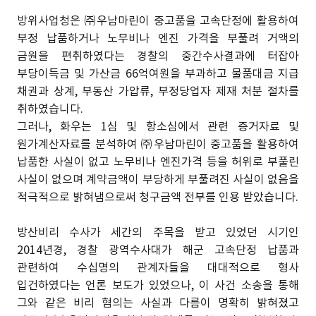
방위사업청은 ㈜우남마린이 중고품을 고속단정에 활용하여
부정 납품하거나 노무비나 엔진 가격을 부풀려 거액의
금원을 편취하였다는 경찰의 중간수사결과에 터잡아
부당이득금 및 가산금 66억여원을 부과하고 물품대금 지급
채권과 상계, 부동산 가압류, 부정당업자 제재 처분 절차를
취하였습니다.
그러나, 화우는 1심 및 항소심에서 관련 증거자료 및
원가계산자료를 분석하여 ㈜우남마린이 중고품을 활용하여
납품한 사실이 없고 노무비나 엔진가격 등을 허위로 부풀린
사실이 없으며 계약금액이 부당하게 부풀려진 사실이 없음을
적극적으로 밝혀냄으로써 청구금액 전부를 인용 받았습니다.
방산비리 수사가 세간의 주목을 받고 있었던 시기인
2014년경, 경찰 광역수사대가 해군 고속단정 납품과
관련하여 수십명의 관계자들을 대대적으로 형사
입건하였다는 언론 보도가 있었으나, 이 사건 소송을 통해
그와 같은 비리 혐의는 사실과 다름이 명확히 밝혀졌고