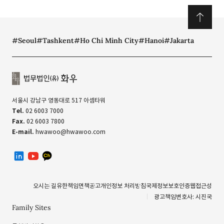
#Seoul
#Tashkent
#Ho Chi Minh City
#Hanoi
#Jakarta
서울시 강남구 영동대로 517 아셈타워
Tel.
02 6003 7000
Fax.
02 6003 7800
E-mail.
hwawoo@hwawoo.com
linkedin
유투브
카카오톡 채널
오시는 길
유한책임
면책공고
개인정보 처리방침
국제정보보호인증
웹접근성
광고책임변호사: 시진국
Family Sites