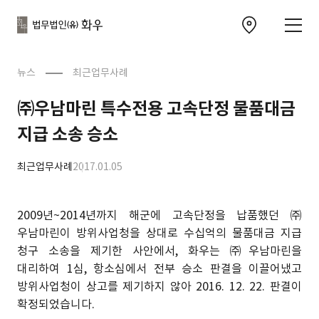
본문으로
사이트
바로가기
하단
찾아오시는 길 이동
바로가기
문
뉴스
최근업무사례
㈜우남마린 특수전용 고속단정 물품대금
지급 소송 승소
최근업무사례
2017.01.05
2009년~2014년까지 해군에 고속단정을 납품했던 ㈜
우남마린이 방위사업청을 상대로 수십억의 물품대금 지급
청구 소송을 제기한 사안에서, 화우는 ㈜우남마린을
대리하여 1심, 항소심에서 전부 승소 판결을 이끌어냈고
방위사업청이 상고를 제기하지 않아 2016. 12. 22. 판결이
확정되었습니다.