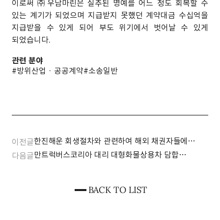
이로써 ㈜우남마린은 실추된 명예를 어느 정도 회복할 수
있는 계기가 되었으며 지급받지 못했던 계약대금 수십억을
지급받을 수 있게 되어 부도 위기에서 벗어날 수 있게
되었습니다.
관련 분야
#방위산업 · 공공계약
#소송일반
한진해운 회생절차와 관련하여 해외 채권자들에
이전글
대한 자문 제공
만트럭버스코리아 대리 대형화물상용차 담합
다음글
과징금 전부취소
BACK TO LIST