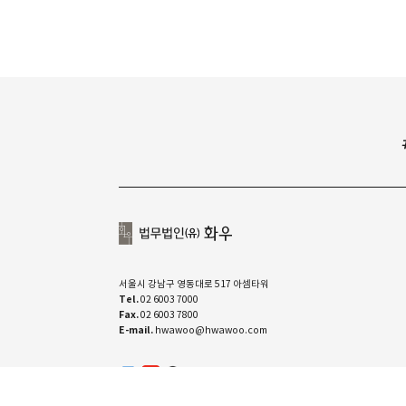
서울시 강남구 영동대로 517 아셈타워
Tel.
02 6003 7000
Fax.
02 6003 7800
E-mail.
hwawoo@hwawoo.com
유투브
linkedin
카카오톡 채널
ⓒ COPYRIGHT 2022. YOON & YANG LLC. ALL RIGHTS RESE