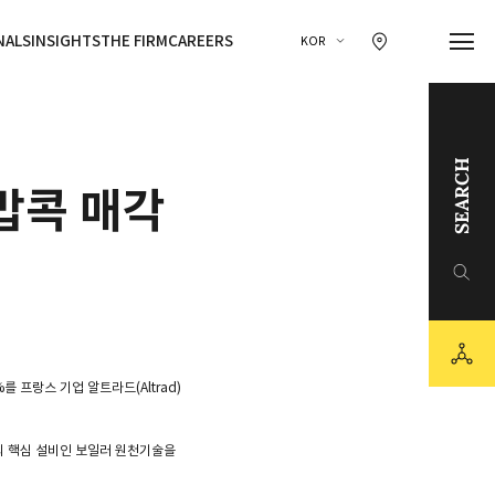
찾아오시는 길 이동
NALS
INSIGHTS
THE FIRM
CAREERS
KOR
SEARCH
밥콕 매각
링크드인
유튜브
sns
카카오채널
를 프랑스 기업 알트라드(Altrad)
소의 핵심 설비인 보일러 원천기술을