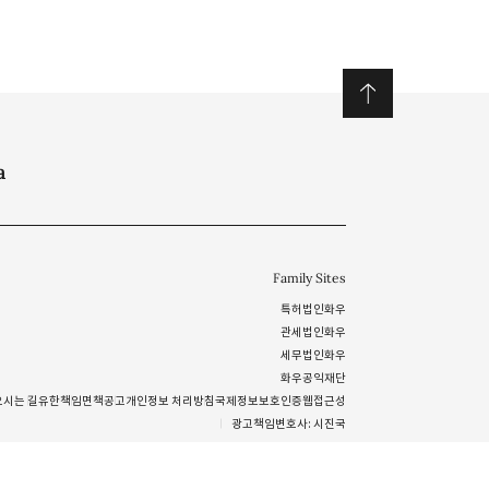
a
Family Sites
특허법인화우
관세법인화우
세무법인화우
화우공익재단
오시는 길
유한책임
면책공고
개인정보 처리방침
국제정보보호인증
웹접근성
광고책임변호사: 시진국