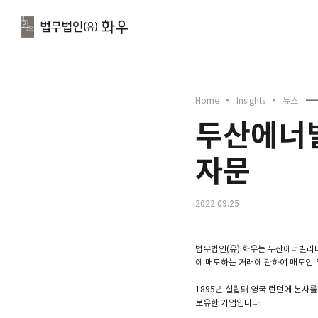
문
Home
Insights
뉴스
두산에너
자문
2022.09.25
법무법인(유) 화우는 두산에너빌리티가 
에 매도하는 거래에 관하여 매도인
1895년 설립돼 영국 런던에 본사를
보유한 기업입니다.