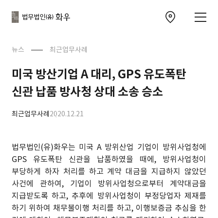
본문으로
사이트
바로가기
하단
찾아오시는 길 이동
바로가기
문
뉴스
최근업무사례
미국 방산기업 A 대리, GPS 유도폭탄
신관 납품 방사청 상대 소송 승소
최근업무사례
2020.12.21
법무법인(유)화우는 미국 A 방위산업 기업이 방위사업청에
GPS 유도폭탄 신관을 납품하였을 때에, 방위사업청이
부당하게 하자 처리를 하고 계약 대금을 지급하지 않았던
사건에 관하여, 기업이 방위사업청으로부터 계약대금을
지급받도록 하고, 추후에 방위사업청이 부정당업자 제재를
하기 위하여 채무불이행 처리를 하고, 이행보증금 추심을 한