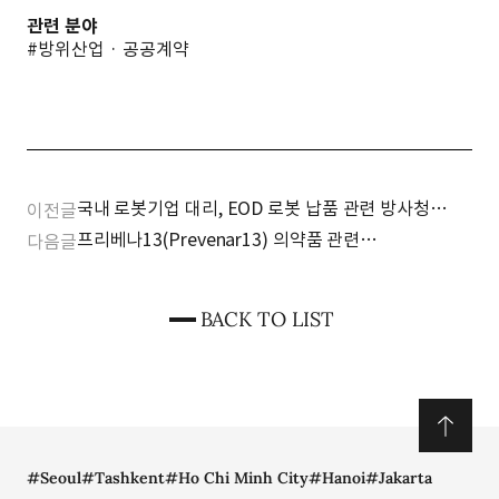
관련 분야
#방위산업 · 공공계약
국내 로봇기업 대리, EOD 로봇 납품 관련 방사청
이전글
부정당업자 제재 보류 결정
프리베나13(Prevenar13) 의약품 관련
다음글
특허침해금지가처분신청 사건 승소
BACK TO LIST
#Seoul
#Tashkent
#Ho Chi Minh City
#Hanoi
#Jakarta