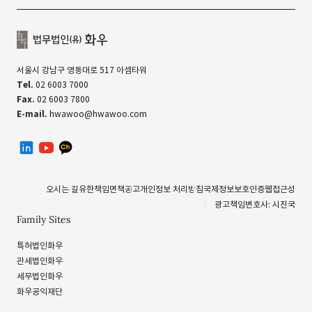
서울시 강남구 영동대로 517 아셈타워
Tel.
02 6003 7000
Fax.
02 6003 7800
E-mail.
hwawoo@hwawoo.com
linkedin
유투브
카카오톡 채널
오시는 길
유한책임
면책공고
개인정보 처리방침
국제정보보호인증
웹접근성
광고책임변호사: 시진국
Family Sites
특허법인화우
관세법인화우
세무법인화우
화우공익재단