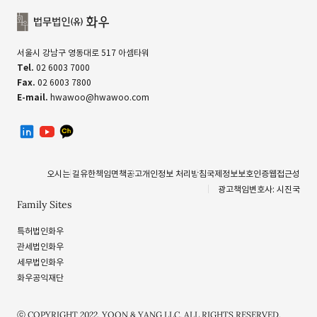
서울시 강남구 영동대로 517 아셈타워
Tel.
02 6003 7000
Fax.
02 6003 7800
E-mail.
hwawoo@hwawoo.com
linkedin
유투브
카카오톡 채널
오시는 길
유한책임
면책공고
개인정보 처리방침
국제정보보호인증
웹접근성
광고책임변호사: 시진국
Family Sites
특허법인화우
관세법인화우
세무법인화우
화우공익재단
ⓒ COPYRIGHT 2022. YOON & YANG LLC. ALL RIGHTS RESERVED.