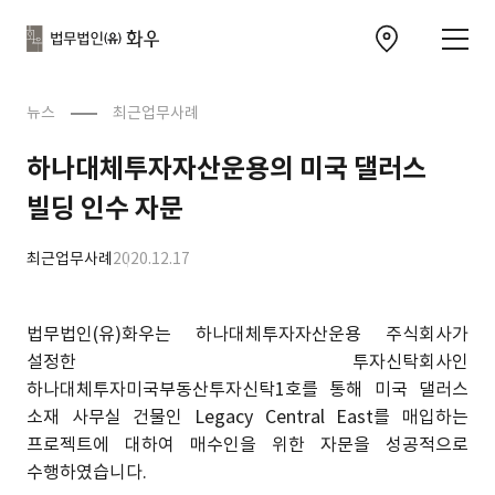
본문으로
사이트
바로가기
하단
찾아오시는 길 이동
바로가기
문
뉴스
최근업무사례
하나대체투자자산운용의 미국 댈러스
빌딩 인수 자문
최근업무사례
2020.12.17
법무법인(유)화우는 하나대체투자자산운용 주식회사가
설정한 투자신탁회사인
하나대체투자미국부동산투자신탁1호를 통해 미국 댈러스
소재 사무실 건물인 Legacy Central East를 매입하는
프로젝트에 대하여 매수인을 위한 자문을 성공적으로
수행하였습니다.