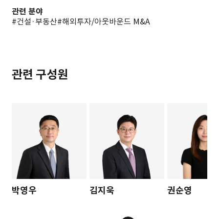
관련 분야
#건설·부동산
#해외투자/아웃바운드 M&A
관련 구성원
박영우
김지욱
권순영