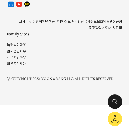
linkedin
유투브
카카오톡 채널
오시는 길
유한책임
면책공고
개인정보 처리방침
국제정보보호인증
웹접근성
광고책임변호사: 시진국
Family Sites
특허법인화우
관세법인화우
세무법인화우
화우공익재단
ⓒ COPYRIGHT 2022. YOON & YANG LLC. ALL RIGHTS RESERVED.