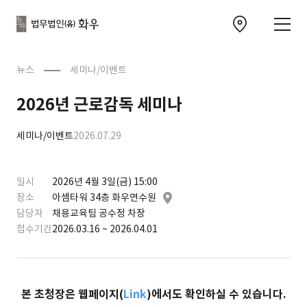
본문으로
사이트
바로가기
하단
찾아오시는 길 이동
바로가기
문
뉴스
세미나/이벤트
2026년 근로감독 세미나
세미나/이벤트
2026.07.29
일시
2026년 4월 3일(금) 15:00
장소
아셈타워 34층 화우연수원
담당자
채용교육팀 공수정 차장
접수기간
2026.03.16 ~ 2026.04.01
본 초청장은 웹페이지(
Link
)에서도 확인하실 수 있습니다.