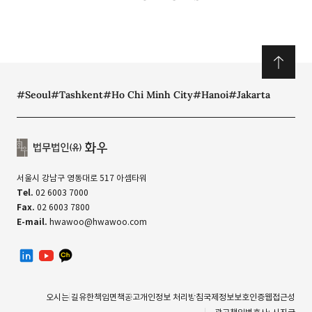
#Seoul
#Tashkent
#Ho Chi Minh City
#Hanoi
#Jakarta
서울시 강남구 영동대로 517 아셈타워
Tel.
02 6003 7000
Fax.
02 6003 7800
E-mail.
hwawoo@hwawoo.com
linkedin
유투브
카카오톡 채널
오시는 길
유한책임
면책공고
개인정보 처리방침
국제정보보호인증
웹접근성