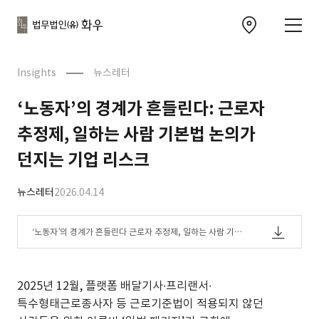
본문으로
사이트
바로가기
하단
찾아오시는 길 이동
바로가기
문
Insights
뉴스레터
‘노동자’의 경계가 흔들린다: 근로자
추정제, 일하는 사람 기본법 논의가
던지는 기업 리스크
뉴스레터
2026.04.14
‘노동자’의 경계가 흔들린다 근로자 추정제, 일하는 사람 기본
법 논의가 던지는 기업 리스크.pdf
2025년 12월, 플랫폼 배달기사∙프리랜서∙
특수형태근로종사자 등 근로기준법이 적용되지 않던