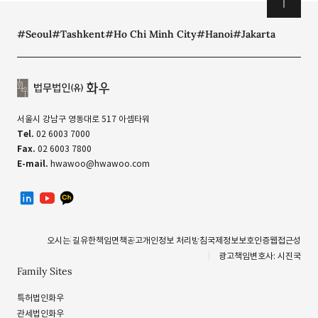
#Seoul
#Tashkent
#Ho Chi Minh City
#Hanoi
#Jakarta
서울시 강남구 영동대로 517 아셈타워
Tel.
02 6003 7000
Fax.
02 6003 7800
E-mail.
hwawoo@hwawoo.com
linkedin
유투브
카카오톡 채널
오시는 길
유한책임
면책공고
개인정보 처리방침
국제정보보호인증
웹접근성
광고책임변호사: 시진국
Family Sites
특허법인화우
관세법인화우