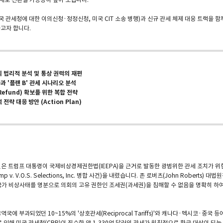
 관세청에 대한 이의신청·정정신청, 미국 CIT 소송 병행)과 신규 관세 체제 대응 트랙을 함
고자 합니다.
의 법리적 분석 및 통상 권력의 재편
과 '플랜 B' 관세 시나리오 분석
Refund) 확보를 위한 복합 전략
전략 대응 방안 (Action Plan)
법원은 트럼프 대통령이 국제비상경제권한법(IEEPA)을 근거로 발동한 광범위한 관세 조치가 위헌
및 Trump v. V.O.S. Selections, Inc. 병합 사건)을 내렸습니다. 존 로버츠(John Robert
국가 비상사태를 명분으로 의회의 고유 권한인 조세권(과세권)을 침해할 수 없음을 명확히 하
역국에 부과되었던 10~15%의 '상호관세(Reciprocal Tariffs)'와 캐나다·멕시코·중국 
 인해 미국 관세청(CBP)이 징수한 약 1,330억 달러의 관세가 원칙적으로 환급 대상이 되