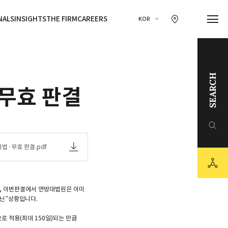
찾아오시는 길 이동
NALS
INSIGHTS
THE FIRM
CAREERS
KOR
SEARCH
·무효 판결
링크드인
유튜브
위법·무효 판결.pdf
sns
카카오채널
만, 이번판결에서 연방대법원은 이미
 아닌”상황입니다.
로 적용(최대 150일)되는 만큼