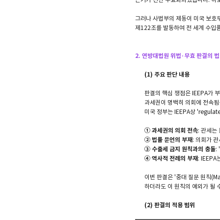
그러나 사법부의 제동이 미국 보호무
제122조를 발동하여 전 세계 수입품
2. 연방대법원 위법·무효 판결의 법
(1) 주요 판단 내용
판결의 핵심 쟁점은 IEEPA가 
과세권이 명백히 의회에 전속됨을
미국 정부는 IEEPA상 'reg
① 과세권의 의회 전속
: 관세
② 법률 문언의 부재
: 의회가 관
③ 수출세 금지 원칙과의 충돌
:
④ 역사적 전례의 부재
: IEE
이번 판결은 '중대 질문 원칙(Ma
하더라도 이 원칙의 예외가 될 
(2) 판결의 적용 범위