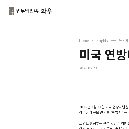
문
Home
Insights
뉴스레
미국 연방
2026.02.23
2026년 2월 20일 미국 연방대
징수된 대규모 관세를 “어떻게” 돌
트럼프 행정부는 판결 당일 무역법 1
향후 무역법 301조 등에 기반한 