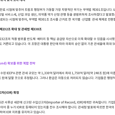
한 만료 시점에 맞추어 트럼프 행정부가 가동할 가장 치명적인 무기는 무역법 제301조입니다. 
지털 서비스세, 산업 과잉 생산, 의약품 약가 산정 관행 등을 광범위하게 조사하겠다고 발표했
종료되는 시점에 맞추어, 무역법 제301조 조사를 근거로 한 국가별·산업별 관세 체제로 전환
 제232조 확대 및 관세법 제338조
32조의 적용 범위를 반도체·배터리 등 핵심 공급망 자산으로 더욱 확대할 수 있음을 시사했습
도 거론되고 있습니다. 이 조항은 대통령 판단에 따라 의회의 승인 없이 기존 관세율에 최대 5
und) 확보를 위한 복합 전략
수된 IEEPA 관련 관세 규모는 약 1,330억 달러에서 최대 1,750억 달러(약 240조 원)에 
 원에 달할 것으로 추정됩니다. 그러나 환급은 자동으로 처리되지 않습니다. 기업들은 행정
고자(IOR) 확정
관 서류상 세관에 신고된 수입신고자(Importer of Record, IOR)에게만 귀속됩니다. 기
바이어 중 누가 IOR로 등재되어 있는지를 전수 조사해야 합니다. 관세청 발표에 따르면 한국의 대
출하여 IOR 지위를 유지하고 있습니다.