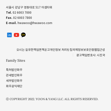
서울시 강남구 영동대로 517 아셈타워
Tel.
02 6003 7000
Fax.
02 6003 7800
E-mail.
hwawoo@hwawoo.com
linkedin
유투브
카카오톡 채널
오시는 길
유한책임
면책공고
개인정보 처리방침
국제정보보호인증
웹접근성
광고책임변호사: 시진국
Family Sites
특허법인화우
관세법인화우
세무법인화우
화우공익재단
ⓒ COPYRIGHT 2022. YOON & YANG LLC. ALL RIGHTS RESERVED.