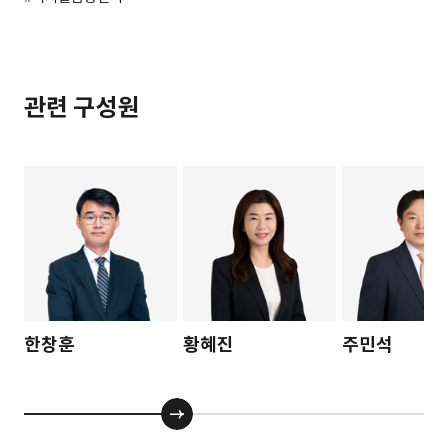
관련 구성원
한창훈
황혜진
주민석