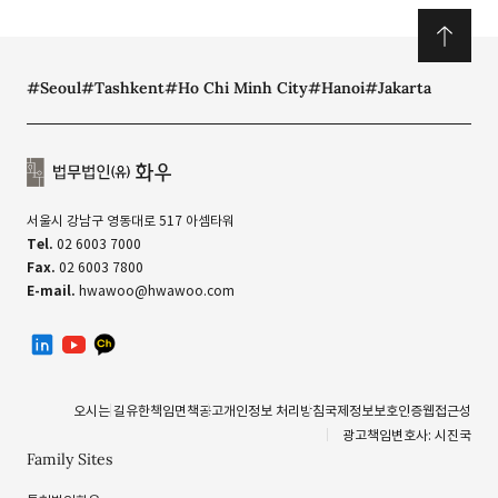
#Seoul
#Tashkent
#Ho Chi Minh City
#Hanoi
#Jakarta
서울시 강남구 영동대로 517 아셈타워
Tel.
02 6003 7000
Fax.
02 6003 7800
E-mail.
hwawoo@hwawoo.com
linkedin
유투브
카카오톡 채널
오시는 길
유한책임
면책공고
개인정보 처리방침
국제정보보호인증
웹접근성
광고책임변호사: 시진국
Family Sites