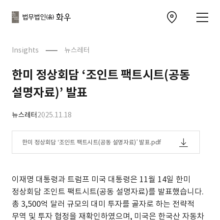
본문으로
사이트
바로가기
하단
찾아오시는 길 이동
바로가기
문
Insights
뉴스레터
한미 정상회담 ‘조인트 팩트시트(공동
설명자료)’ 발표
뉴스레터
2025.11.18
한미 정상회담 ‘조인트 팩트시트(공동 설명자료)’ 발표.pdf
이재명 대통령과 트럼프 미국 대통령은 11월 14일 한미
정상회담 조인트 팩트시트(공동 설명자료)를 발표했습니다.
총 3,500억 달러 규모의 대미 투자를 골자로 하는 전략적
무역 및 투자 협정을 재확인하였으며, 미국은 한국산 자동차