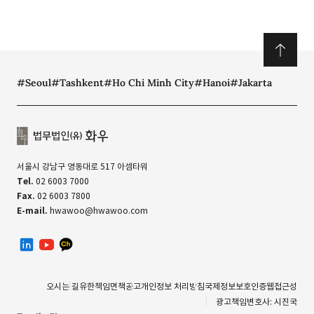
#Seoul
#Tashkent
#Ho Chi Minh City
#Hanoi
#Jakarta
서울시 강남구 영동대로 517 아셈타워
Tel.
02 6003 7000
Fax.
02 6003 7800
E-mail.
hwawoo@hwawoo.com
linkedin
유투브
카카오톡 채널
오시는 길
유한책임
면책공고
개인정보 처리방침
국제정보보호인증
웹접근성
광고책임변호사: 시진국