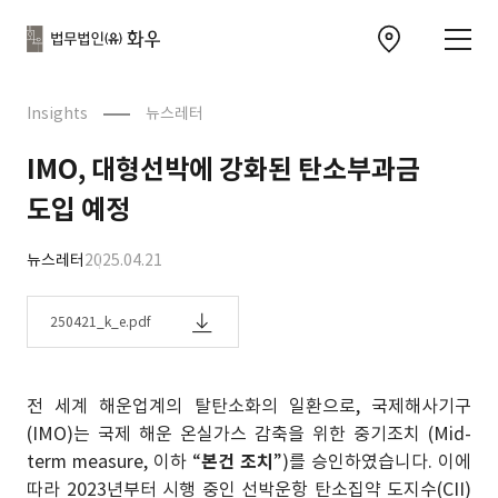
본문으로
사이트
바로가기
하단
찾아오시는 길 이동
바로가기
문
Insights
뉴스레터
IMO, 대형선박에 강화된 탄소부과금
도입 예정
뉴스레터
2025.04.21
250421_k_e.pdf
전 세계 해운업계의 탈탄소화의 일환으로, 국제해사기구
(IMO)는 국제 해운 온실가스 감축을 위한 중기조치 (Mid-
term measure, 이하 “
본건 조치
”)를 승인하였습니다. 이에
따라 2023년부터 시행 중인 선박운항 탄소집약 도지수(CII)