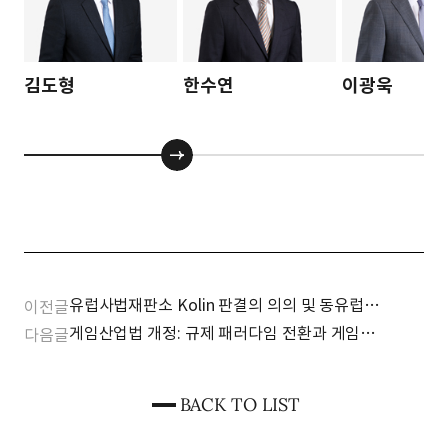
김도형
한수연
이광욱
유럽사법재판소 Kolin 판결의 의의 및 동유럽
이전글
건설시장에 미치는 영향
게임산업법 개정: 규제 패러다임 전환과 게임
다음글
산업의 미래
BACK TO LIST