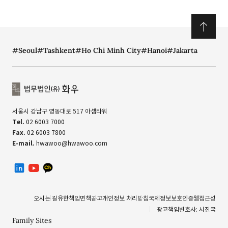
#Seoul
#Tashkent
#Ho Chi Minh City
#Hanoi
#Jakarta
서울시 강남구 영동대로 517 아셈타워
Tel.
02 6003 7000
Fax.
02 6003 7800
E-mail.
hwawoo@hwawoo.com
linkedin
유투브
카카오톡 채널
오시는 길
유한책임
면책공고
개인정보 처리방침
국제정보보호인증
웹접근성
광고책임변호사: 시진국
Family Sites