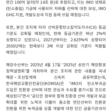
연간 100억 달러(약 14조 원)로 추정되고, 이는 IMO 넷제로
(탄소중립) 기금에 사용되어 저배출 선박에 대한 보상, IMO
GHG 지원, 개발도상국 지원 등에 쓰일 예정입니다.
또한, 본건 조치에 따라 선박운항탄소집약도지수(CII) 등급
기준도 강화될 예정인데, 현재 등급기준은 매년 2%씩
상향되고 있었으나, 2027년부터는 2.625%씩 상향되어
2030년에는 현재보다 2배 이상 강화된 기준이 적용될
예정입니다.
해양수산부는 2025년 4월 17일 ‘2025년 상반기 해양환경
정책설명회’를 개최하여 본건 조치에 관한 내용을 국내
해운‧조선업계에 신속히 공유하였는데,
한국해양교통안전공단(KOMSA)은 ‘IMO의 탄소부과금
도입은 친환경 선박에 대한 관심과 수요를 증가시킬 것으로
예상된다’면서 ‘공단은 정부와 함께 친환경 선박 개발과 보급
확대를 위한 노력과 더불어 중소형 연안선박의 친환경
전환을 위한 녹색금융 상품 개발에 대한 민간 금융기관과의