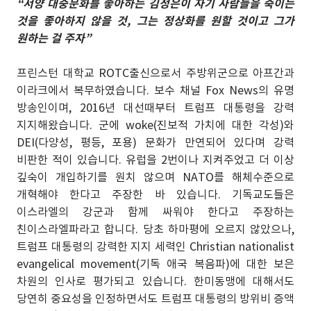
“서양 대중문화를 좋아하는 김정은이 자기 사람들을 죽이는
것을 좋아하지 않을 것, 그는 정상화를 원할 것이고 그가
원하는 걸 주자”
프린스턴 대학교 ROTC출신으로서 주방위군으로 아프간과
이라크에서 복무하였습니다. 보수 채널 Fox News의 유명
방송인이며, 2016년 대선때부터 트럼프 대통령을 강력
지지해왔습니다. 군에 woke(진보적 가치에 대한 각성)와
DEI(다양성, 평등, 포용) 문화가 만연되어 있다며 강력
비판한 적이 있습니다. 유럽을 2번이나 지켜주었고 더 이상
깊숙이 개입하기를 원치 않으며 NATO를 해체수준으로
개혁해야 한다고 주장한 바 있습니다. 기독교도들은
이스라엘의 강군과 함께 싸워야 한다고 주장하는
친이스라엘파라고 합니다. 당초 하마평에 오르지 않았으나,
트럼프 대통령의 강력한 지지 세력인 Christian nationalist
evangelical movement(기독 애국 복음파)에 대한 보은
차원의 인사로 평가되고 있습니다. 한미동맹에 대해서도
당연히 중요성을 인정하면서도 트럼프 대통령의 방위비 증액