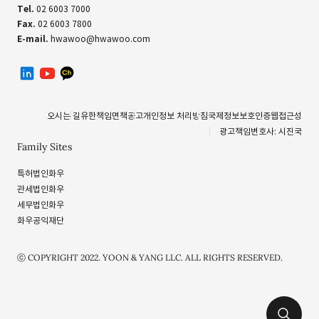
Tel.
02 6003 7000
Fax.
02 6003 7800
E-mail.
hwawoo@hwawoo.com
linkedin
유투브
카카오톡 채널
오시는 길
유한책임
면책공고
개인정보 처리방침
국제정보보호인증
웹접근성
광고책임변호사: 시진국
Family Sites
특허법인화우
관세법인화우
세무법인화우
화우공익재단
ⓒ COPYRIGHT 2022. YOON & YANG LLC. ALL RIGHTS RESERVED.