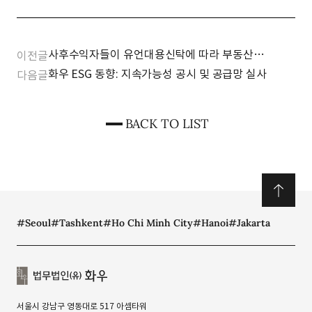
사후수익자들이 유언대용신탁에 따라 부동산
이전글
매각대금에 대한 수 익권을 취득하였다면, 취득세
화우 ESG 동향: 지속가능성 공시 및 공급망 실사
다음글
과세대상에 해당하지 않습니다.
BACK TO LIST
#Seoul
#Tashkent
#Ho Chi Minh City
#Hanoi
#Jakarta
서울시 강남구 영동대로 517 아셈타워