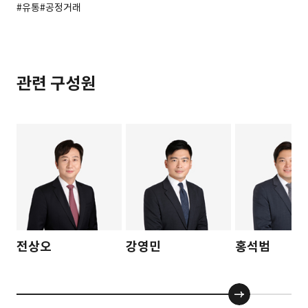
#유통
#공정거래
관련 구성원
전상오
강영민
홍석범