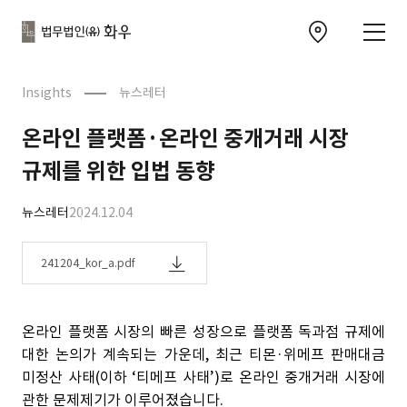
본문으로
사이트
바로가기
하단
찾아오시는 길 이동
바로가기
문
Insights
뉴스레터
온라인 플랫폼·온라인 중개거래 시장
규제를 위한 입법 동향
뉴스레터
2024.12.04
241204_kor_a.pdf
온라인 플랫폼 시장의 빠른 성장으로 플랫폼 독과점 규제에
대한 논의가 계속되는 가운데, 최근 티몬·위메프 판매대금
미정산 사태(이하 ‘티메프 사태’)로 온라인 중개거래 시장에
관한 문제제기가 이루어졌습니다.