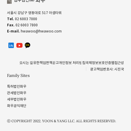
서울시 강남구 영동대로 517 아셈타워
Tel.
02 6003 7000
Fax.
02 6003 7800
E-mail.
hwawoo@hwawoo.com
linkedin
유투브
카카오톡 채널
오시는 길
유한책임
면책공고
개인정보 처리방침
국제정보보호인증
웹접근성
광고책임변호사: 시진국
Family Sites
특허법인화우
관세법인화우
세무법인화우
화우공익재단
ⓒ COPYRIGHT 2022. YOON & YANG LLC. ALL RIGHTS RESERVED.