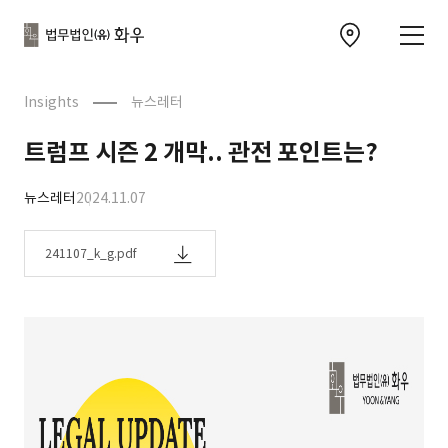
본문으로
사이트
바로가기
하단
찾아오시는 길 이동
바로가기
문
Insights
뉴스레터
트럼프 시즌 2 개막.. 관전 포인트는?
뉴스레터
2024.11.07
241107_k_g.pdf