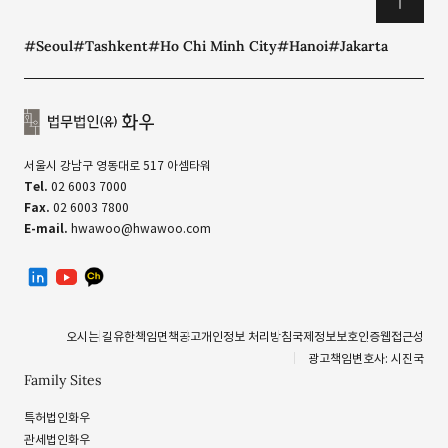
#Seoul
#Tashkent
#Ho Chi Minh City
#Hanoi
#Jakarta
서울시 강남구 영동대로 517 아셈타워
Tel.
02 6003 7000
Fax.
02 6003 7800
E-mail.
hwawoo@hwawoo.com
linkedin
유투브
카카오톡 채널
오시는 길
유한책임
면책공고
개인정보 처리방침
국제정보보호인증
웹접근성
광고책임변호사: 시진국
Family Sites
특허법인화우
관세법인화우