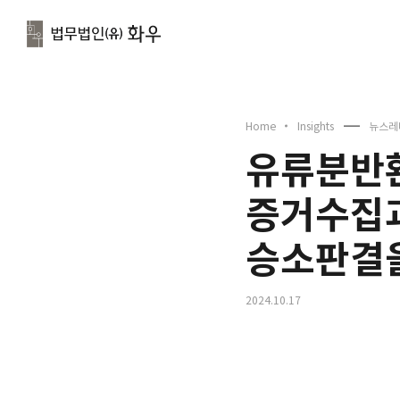
문
Home
Insights
뉴스레
유류분반
증거수집
승소판결을
2024.10.17