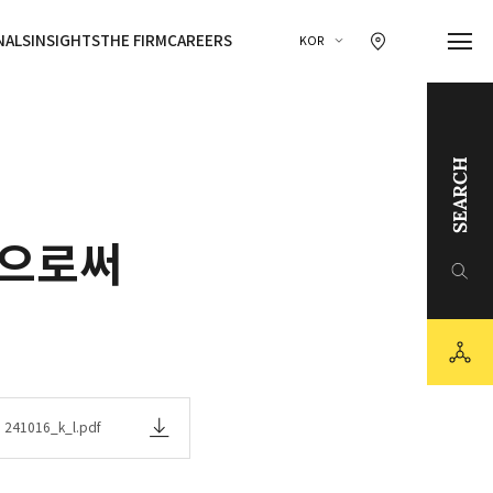
찾아오시는 길 이동
NALS
INSIGHTS
THE FIRM
CAREERS
KOR
SEARCH
링크드인
함으로써
유튜브
sns
카카오채널
241016_k_l.pdf