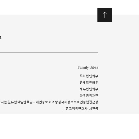
a
Family Sites
특허법인화우
관세법인화우
세무법인화우
화우공익재단
오시는 길
유한책임
면책공고
개인정보 처리방침
국제정보보호인증
웹접근성
광고책임변호사: 시진국