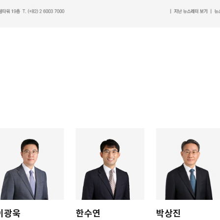
이광욱
한수연
박상진