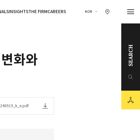
찾아오시는 길 이동
NALS
INSIGHTS
THE FIRM
CAREERS
KOR
SEARCH
 변화와
링크드인
유튜브
sns
카카오채널
240919_k_e.pdf