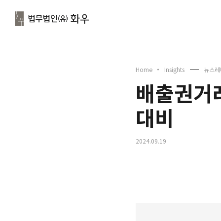
문
Home
Insights
뉴스레
배출권거래
대비
2024.09.19