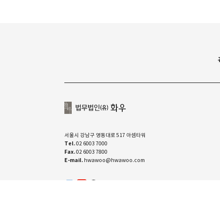
서울시 강남구 영동대로 517 아셈타워
Tel.
02 6003 7000
Fax.
02 6003 7800
E-mail.
hwawoo@hwawoo.com
유투브
linkedin
카카오톡 채널
ⓒ COPYRIGHT 2022. YOON & YANG LLC. ALL RIGHTS RESE