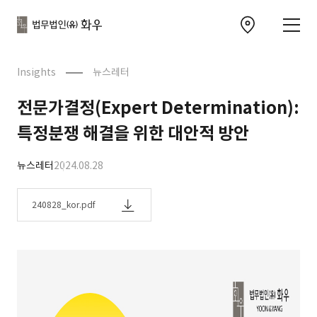
본문으로
사이트
바로가기
하단
찾아오시는 길 이동
바로가기
문
Insights
뉴스레터
전문가결정(Expert Determination):
특정분쟁 해결을 위한 대안적 방안
뉴스레터
2024.08.28
240828_kor.pdf