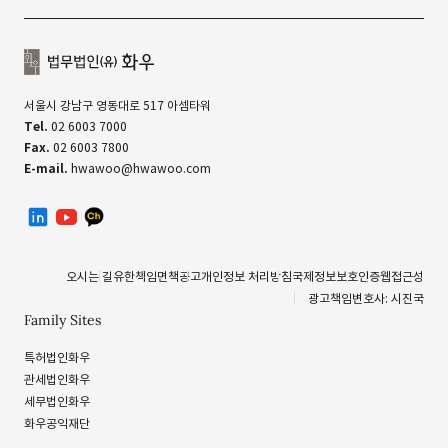
서울시 강남구 영동대로 517 아셈타워
Tel.
02 6003 7000
Fax.
02 6003 7800
E-mail.
hwawoo@hwawoo.com
linkedin
유투브
카카오톡 채널
오시는 길
유한책임
면책공고
개인정보 처리방침
국제정보보호인증
웹접근성
광고책임변호사: 시진국
Family Sites
특허법인화우
관세법인화우
세무법인화우
화우공익재단