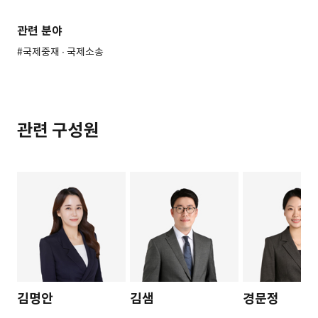
관련 분야
#국제중재 ∙ 국제소송
관련 구성원
김명안
김샘
경문정