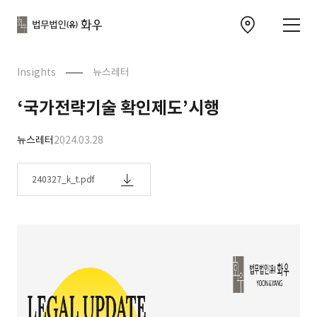
본문으로
사이트
바로가기
하단
찾아오시는 길 이동
바로가기
문
Insights
뉴스레터
‘국가전략기술 확인제도’시행
뉴스레터
2024.03.28
240327_k_t.pdf