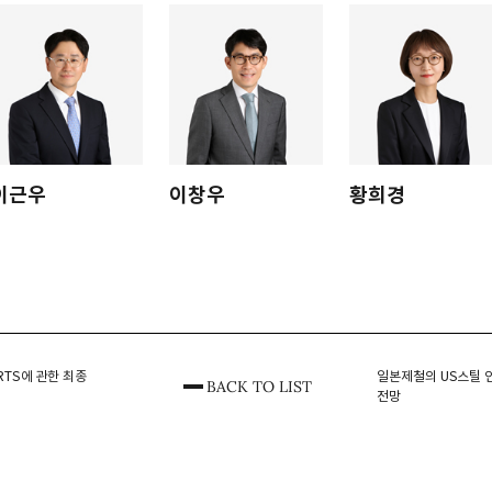
이근우
이창우
황희경
 RTS에 관한 최종
일본제철의 US스틸 인
BACK TO LIST
전망