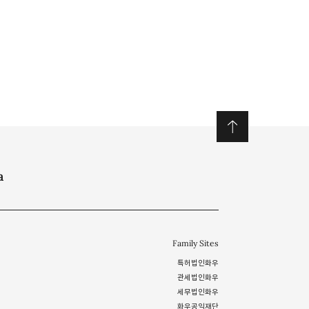
a
Family Sites
특허법인화우
관세법인화우
세무법인화우
화우공익재단