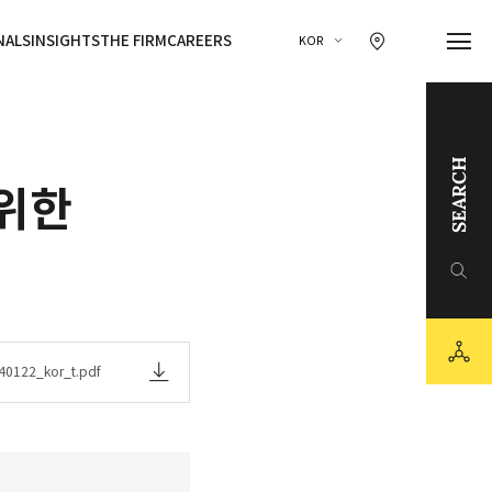
찾아오시는 길 이동
NALS
INSIGHTS
THE FIRM
CAREERS
KOR
SEARCH
 위한
링크드인
유튜브
sns
카카오채널
40122_kor_t.pdf