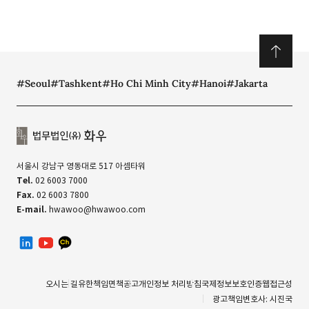
#Seoul
#Tashkent
#Ho Chi Minh City
#Hanoi
#Jakarta
서울시 강남구 영동대로 517 아셈타워
Tel.
02 6003 7000
Fax.
02 6003 7800
E-mail.
hwawoo@hwawoo.com
linkedin
유투브
카카오톡 채널
오시는 길
유한책임
면책공고
개인정보 처리방침
국제정보보호인증
웹접근성
광고책임변호사: 시진국