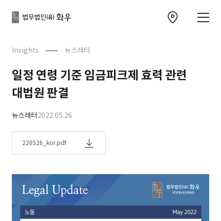
본문으로
사이트
바로가기
하단
찾아오시는 길 이동
바로가기
문
Insights
뉴스레터
일정 연령 기준 임금피크제 효력 관련
대법원 판결
뉴스레터
2022.05.26
220526_kor.pdf