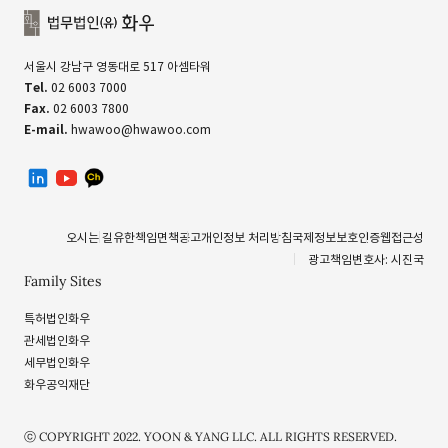
서울시 강남구 영동대로 517 아셈타워
Tel.
02 6003 7000
Fax.
02 6003 7800
E-mail.
hwawoo@hwawoo.com
linkedin
유투브
카카오톡 채널
오시는 길
유한책임
면책공고
개인정보 처리방침
국제정보보호인증
웹접근성
광고책임변호사: 시진국
Family Sites
특허법인화우
관세법인화우
세무법인화우
화우공익재단
ⓒ COPYRIGHT 2022. YOON & YANG LLC. ALL RIGHTS RESERVED.