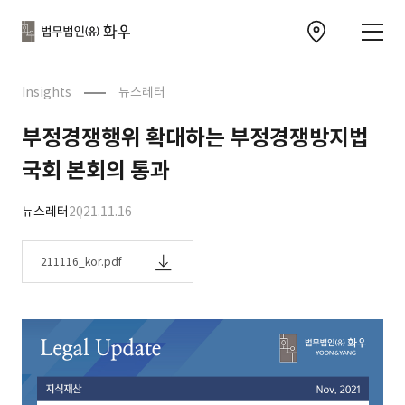
본문으로
사이트
바로가기
하단
찾아오시는 길 이동
바로가기
문
Insights
뉴스레터
부정경쟁행위 확대하는 부정경쟁방지법
국회 본회의 통과
뉴스레터
2021.11.16
211116_kor.pdf