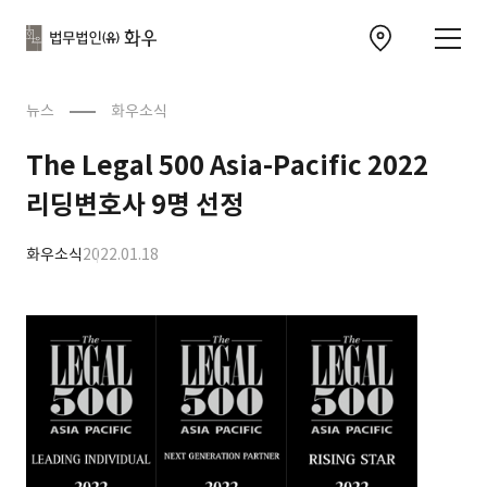
본문으로
사이트
바로가기
하단
찾아오시는 길 이동
바로가기
문
뉴스
화우소식
The Legal 500 Asia-Pacific 2022
리딩변호사 9명 선정
화우소식
2022.01.18