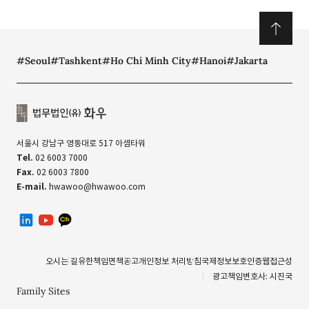
#Seoul
#Tashkent
#Ho Chi Minh City
#Hanoi
#Jakarta
서울시 강남구 영동대로 517 아셈타워
Tel.
02 6003 7000
Fax.
02 6003 7800
E-mail.
hwawoo@hwawoo.com
linkedin
유투브
카카오톡 채널
오시는 길
유한책임
면책공고
개인정보 처리방침
국제정보보호인증
웹접근성
광고책임변호사: 시진국
Family Sites